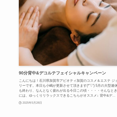
90分背中&デコルテフェイシャルキャンペーン
こんにちは！石川県加賀市アビオティ加賀のコスメ＆エステ ジ
リーです。本日も小嶋が更新させて頂きます(*'▽') 5月の大型連
も終わり、なんとなく疲れが出る今日この頃・・・・そんなと
には、ゆっくりリラックスできるこちらがオススメ↓ 背中&デ...
2025年5月28日