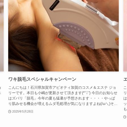
ワキ脱毛スペシャルキャンペーン
ョ
こんにちは！石川県加賀市アビオティ加賀のコスメ＆エステ ジョ
こ
休
リーです。本日も小嶋が更新させて頂きます(*'▽') 今日のお知らせ
リ
き
はズバリ「脱毛」今年の夏も猛暑が予想されます・・・・やっぱ
は
り肌みせる機会が増えるムダ毛処理が気になりますよね(/ω＼)そ...
ッ
も.
2025年5月28日